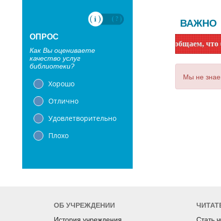
ВАЖНО
ОПРОС
Уважаемые читатели! Сообщаем, что библиот
Как Вы оцениваете
качество услуг
библиотеки?
Мы не знае
Хорошо
Отлично
Удовлетворительно
Плохо
ОБ УЧРЕЖДЕНИИ
ЧИТАТ
История учреждения
Стать 