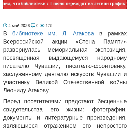
что библиотеки с 1 июня переходят на летний график работы
4 май 2026
0
175
В
библиотеке им. Л. Агакова
в рамках
Всероссийской акции «Стена Памяти»
развернулась мемориальная экспозиция,
посвященная выдающемуся народному
писателю Чувашии, писателю-фронтовику,
заслуженному деятелю искусств Чувашии и
участнику Великой Отечественной войны
Леониду Агакову.
Перед посетителями предстают бесценные
свидетельства его жизни: фотографии,
документы и литературные произведения,
являющиеся отражением его непростого