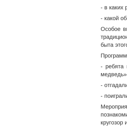
- в каких
- какой о
Особое в
традицио
быта этог
Программа
- ребята
медведь»
- отгадал
- поиграл
Меропри
познаком
кругозор 