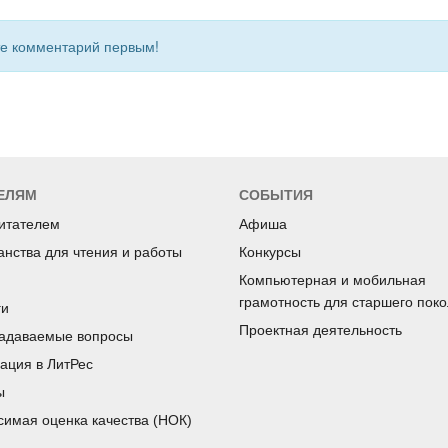
 комментарий первым!
ЕЛЯМ
СОБЫТИЯ
читателем
Афиша
анства для чтения и работы
Конкурсы
Компьютерная и мобильная
грамотность для старшего пок
ги
Проектная деятельность
задаваемые вопросы
рация в ЛитРес
ы
симая оценка качества (НОК)