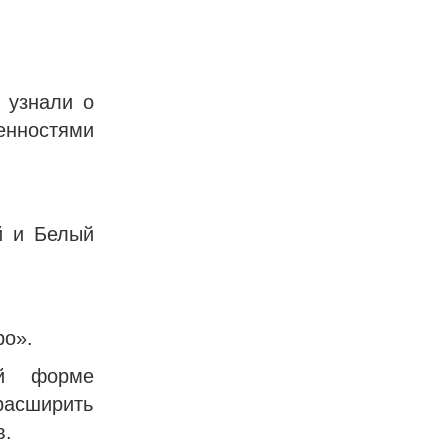
 узнали о
енностями
й и Белый
ро».
ой форме
расширить
в.