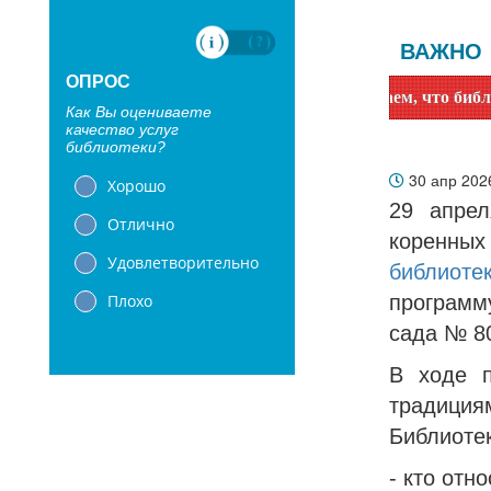
ВАЖНО
ОПРОС
Уважаемые читатели! Сообщаем, что библиотеки с 1 и
Как Вы оцениваете
качество услуг
библиотеки?
30 апр 20
Хорошо
​​​​29 а
Отлично
коренны
Удовлетворительно
библиот
Плохо
программ
сада № 8
В ходе п
традиция
Библиотек
- кто отн