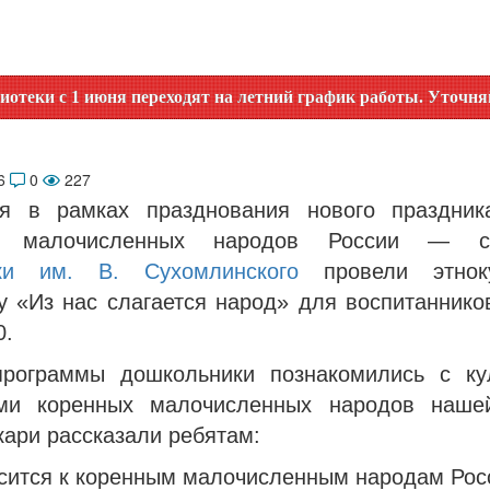
юня переходят на летний график работы. Уточняйте время ра
26
0
227
преля в рамках празднования нового праздн
х малочисленных народов России — со
еки им. В. Сухомлинского
провели этноку
у «Из нас слагается народ» для воспитанников
0.
рограммы дошкольники познакомились с ку
ми коренных малочисленных народов наше
ари рассказали ребятам:
осится к коренным малочисленным народам Рос