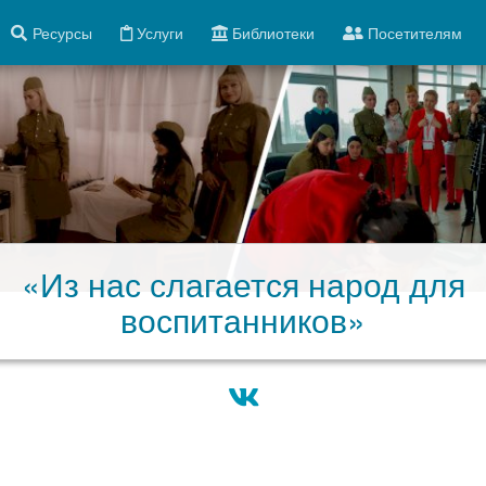
Ресурсы
Услуги
Библиотеки
Посетителям
«Из нас слагается народ для
воспитанников»