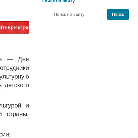
Поиск по сайту
боты по номеру телефона или на сайте в разделе "Библиотек
ика — Дня
трудники
льтурную
 детского
льтурой и
й страны.
сии;