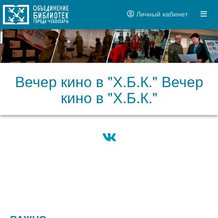
Личный кабинет
Вечер кино в "Х.Б.К." Вечер
кино в "Х.Б.К."