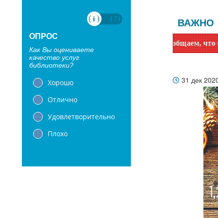
ВАЖНО
ОПРОС
Уважаемые читатели! Сообщаем, что библиотеки 
Как Вы оцениваете
качество услуг
библиотеки?
31 дек 202
Хорошо
Отлично
Удовлетворительно
Плохо