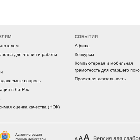
ЕЛЯМ
СОБЫТИЯ
читателем
Афиша
анства для чтения и работы
Конкурсы
Компьютерная и мобильная
грамотность для старшего пок
ги
Проектная деятельность
задаваемые вопросы
рация в ЛитРес
ы
симая оценка качества (НОК)