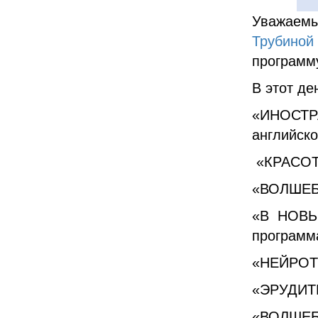
Уважаемы
Трубиной
программ
В этот де
«ИНОСТР
английск
«КРАСОТА
«ВОЛШЕБН
«В НОВЫ
программ
«НЕЙРОТР
«ЭРУДИТЫ
«ВОЛШЕБ