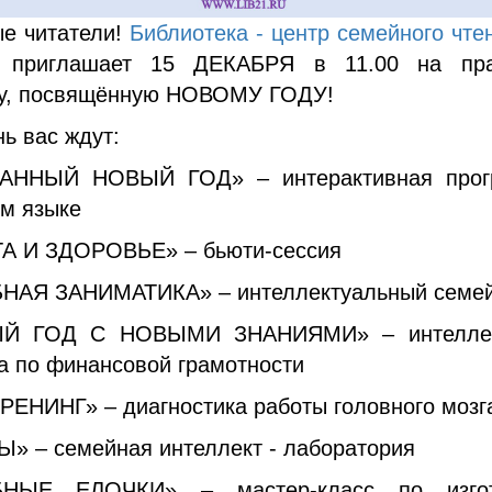
е читатели!
Библиотека - центр семейного чте
приглашает 15 ДЕКАБРЯ в 11.00 на пра
у, посвящённую НОВОМУ ГОДУ!
нь вас ждут:
АННЫЙ НОВЫЙ ГОД» – интерактивная прог
ом языке
 И ЗДОРОВЬЕ» – бьюти-сессия
АЯ ЗАНИМАТИКА» – интеллектуальный семей
Й ГОД С НОВЫМИ ЗНАНИЯМИ» – интеллек
а по финансовой грамотности
ЕНИНГ» – диагностика работы головного мозг
» – семейная интеллект - лаборатория
НЫЕ ЕЛОЧКИ» – мастер-класс по изго