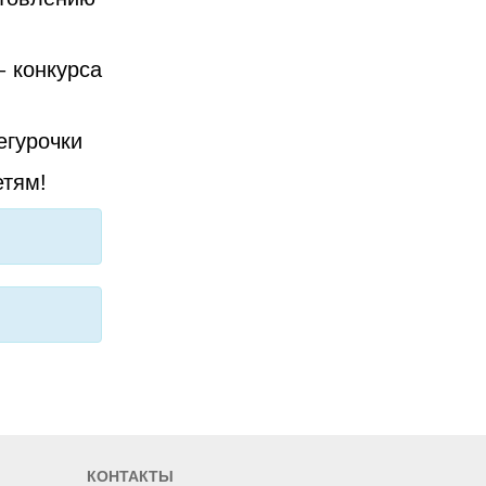
 конкурса
егурочки
етям!
КОНТАКТЫ