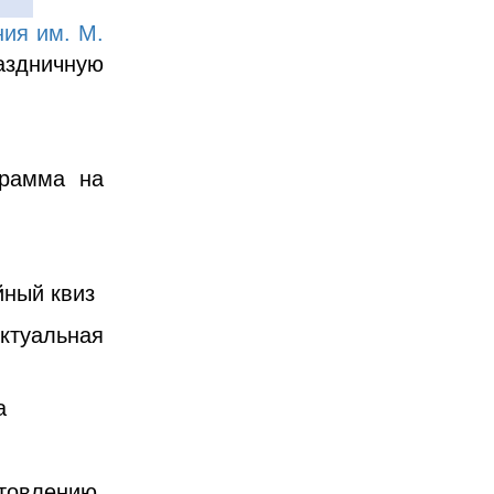
ния им. М.
здничную
рамма на
ный квиз
туальная
а
товлению