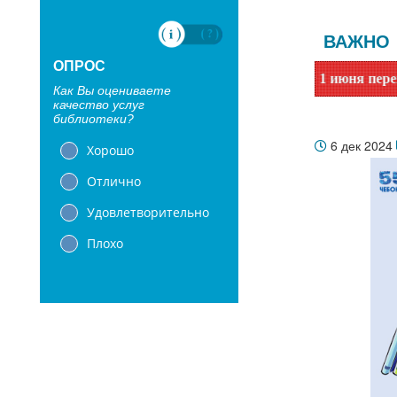
ВАЖНО
ОПРОС
итатели! Сообщаем, что библиотеки с 1 июня переходят на л
Как Вы оцениваете
качество услуг
библиотеки?
6 дек 2024
Хорошо
Отлично
Удовлетворительно
Плохо