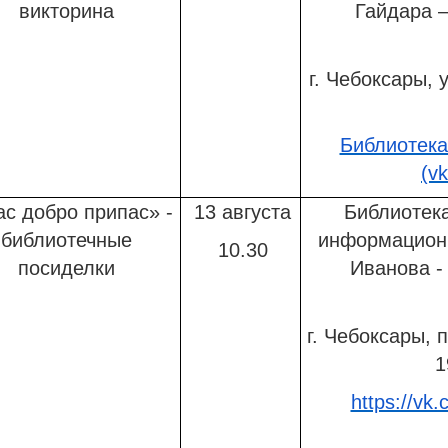
викторина
Гайдара 
г. Чебоксары, у
Библиотека
(v
с добро припас» -
13 августа
Библиотека
библиотечные
информационн
10.30
посиделки
Иванова 
г. Чебоксары, 
1
https://vk.