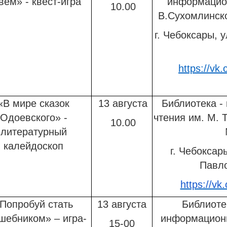
вем» - квест-игра
информацио
10.00
В.Сухомлинск
г. Чебоксары, у
https://vk.c
«В мире сказок
13 августа
Библиотека -
Одоевского» -
чтения им. М. 
10.00
литературный
калейдоскоп
г. Чебоксар
Павло
https://vk
Попробуй стать
13 августа
Библиоте
шебником» – игра-
информационн
15-00