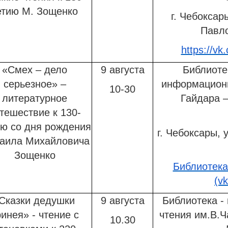
етию М. Зощенко
г. Чебоксар
Павло
https://vk
«Смех – дело
9 августа
Библиоте
серьезное» –
информационн
10-30
литературное
Гайдара 
тешествие к 130-
ю со дня рождения
г. Чебоксары, у
аила Михайловича
Зощенко
Библиотека
(v
Сказки дедушки
9 августа
Библиотека -
инея» - чтение с
чтения им.В.
10.30