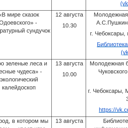
(v
«В мире сказок
12 августа
Молодежная 
Одоевского» -
А.С.Пушкин
10.30
ратурный сундучок
г. Чебоксары, 
Библиотека
(v
о зеленые леса и
13 августа
Молодежная б
есные чудеса» -
Чуковског
10.00
экологический
калейдоскоп
г. Чебоксары, 
https://vk
род, в котором мы
13 августа
Библиоте