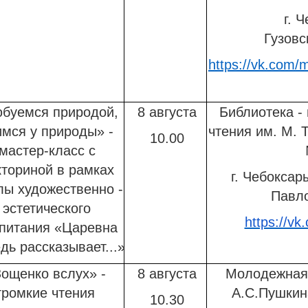
г. Чебо
Гузовс
https://vk.com/
буемся природой,
8 августа
Библиотека -
имся у природы» -
чтения им. М. 
10.00
мастер-класс с
кториной в рамках
г. Чебоксар
ы художественно -
Павло
эстетического
https://vk
питания «Царевна
дь рассказывает...»
ощенко вслух» -
8 августа
Молодежная 
громкие чтения
А.С.Пушкин
10.30