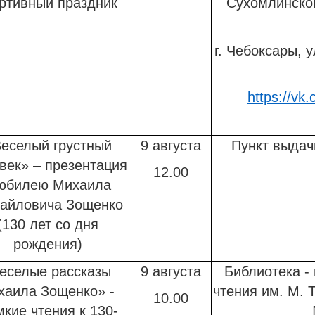
ртивный праздник
Сухомлинско
г. Чебоксары, у
https://vk.c
еселый грустный
9 августа
Пункт выдач
век» – презентация
12.00
 юбилею Михаила
айловича Зощенко
(130 лет со дня
рождения)
еселые рассказы
9 августа
Библиотека -
хаила Зощенко» -
чтения им. М. 
10.00
мкие чтения к 130-