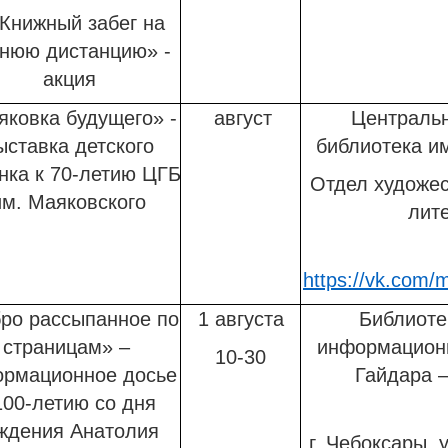
«Книжный забег на
тнюю дистанцию» -
акция
яковка будущего» -
август
Центральн
ыставка детского
библиотека им
нка к 70-летию ЦГБ
Отдел художес
им. Маяковского
лит
https://vk.com/
ро рассыпанное по
1 августа
Библиоте
страницам» –
информационн
10-30
рмационное досье
Гайдара 
100-летию со дня
ждения Анатолия
г. Чебоксары, у