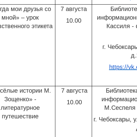
гда мои друзья со
7 августа
Библиоте
мной» – урок
информационн
10.00
вственного этикета
Кассиля -
г. Чебоксар
д.
https://vk
сёлые истории М.
7 августа
Библиотека
Зощенко» -
информацио
10.00
литературное
М.Сеспеля
путешествие
г. Чебоксары, у