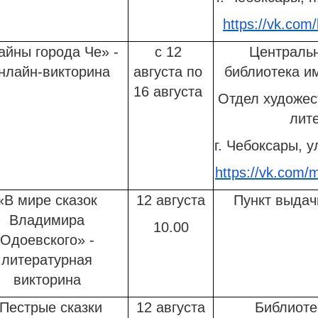
https://vk.com
айны города Че» -
с 12
Центральн
нлайн-викторина
августа по
библиотека им
16 августа
Отдел художес
лит
г. Чебоксары, у
https://vk.com/
«В мире сказок
12 августа
Пункт выдач
Владимира
10.00
Одоевского» -
литературная
викторина
Пестрые сказки
12 августа
Библиоте