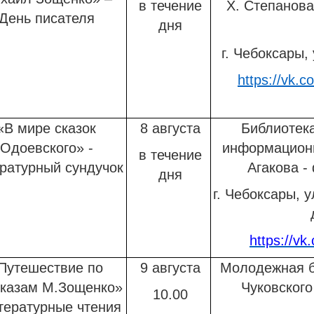
в течение
Х. Степанов
День писателя
дня
г. Чебоксары, 
https://vk.c
«В мире сказок
8 августа
Библиотека
Одоевского» -
информационн
в течение
ратурный сундучок
Агакова 
дня
г. Чебоксары, у
https://vk
Путешествие по
9 августа
Молодежная б
сказам М.Зощенко»
Чуковског
10.00
итературные чтения