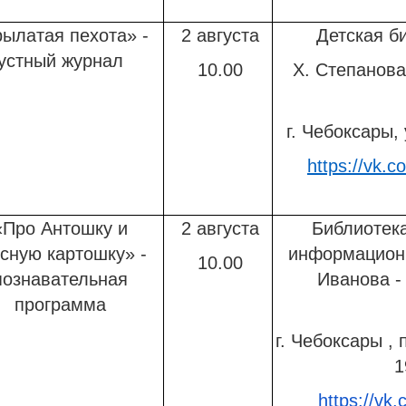
ылатая пехота» -
2 августа
Детская б
устный журнал
10.00
Х. Степанов
г. Чебоксары, 
https://vk.c
«Про Антошку и
2 августа
Библиотека
усную картошку» -
информационн
10.00
познавательная
Иванова 
программа
г. Чебоксары , 
1
https://vk.