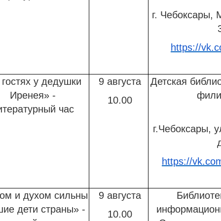
г. Чебоксары, 
https://vk
гостях у дедушки
9 августа
Детская библио
Иренея» -
фили
10.00
итературный час
г.Чебоксары, у
https://vk.co
ом и духом сильны
9 августа
Библиоте
ие дети страны» -
информационн
10.00