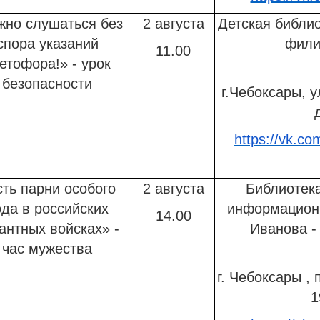
жно слушаться без
2 августа
Детская библио
спора указаний
фили
11.00
етофора!» - урок
безопасности
г.Чебоксары, у
https://vk.co
сть парни особого
2 августа
Библиотека
ода в российских
информационн
14.00
антных войсках» -
Иванова 
час мужества
г. Чебоксары , 
1