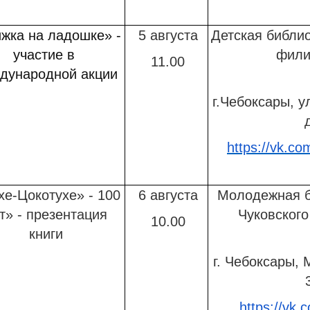
жка на ладошке» -
5 августа
Детская библио
участие в
фили
11.00
дународной акции
г.Чебоксары, у
https://vk.co
е-Цокотухе» - 100
6 августа
Молодежная б
т» - презентация
Чуковског
10.00
книги
г. Чебоксары, 
https://vk