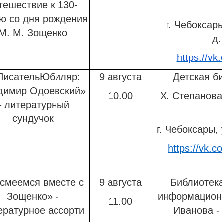
тешествие к 130-
ю со дня рождения
г. Чебоксар
М. М. Зощенко
д.
https://vk
ПисательЮбиляр:
9 августа
Детская б
димир Одоевский»
10.00
Х. Степанов
– литературный
сундучок
г. Чебоксары, 
https://vk.c
смеемся вместе с
9 августа
Библиотека
Зощенко» -
информационн
11.00
ературное ассорти
Иванова 