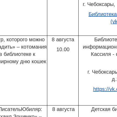
г. Чебоксары, 
Библиотека
(v
гр, которого можно
8 августа
Библиоте
адить» – котомания
информационн
10.00
в библиотеке к
Кассиля -
ирному дню кошек
г. Чебоксар
д.
https://vk
ПисательЮбиляр:
8 августа
Детская б
хаил Зощенко» –