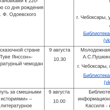
тановками к 220-
ю со дня рождения
. Ф. Одоевского
г. Чебоксары, 
Библиотека
(v
 сказочной стране
9 августа
Молодежная 
Туве Янссон»-
А.С.Пушкин
10.30
ературный чемодан
г. Чебоксары, 
Библиотека
(v
путь за смешными
9 августа
Библиоте
историями» –
информационн
10.00
литературное
Кассиля -