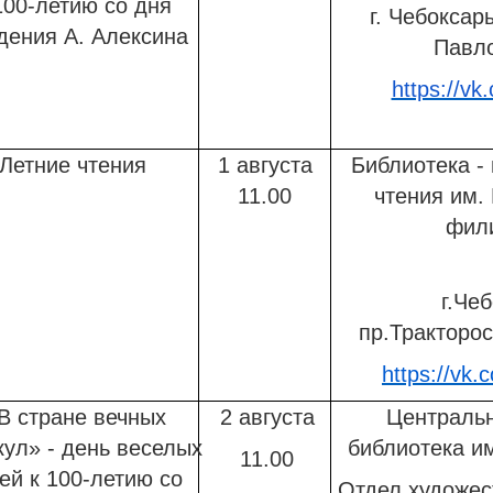
100-летию со дня
г. Чебоксар
дения А. Алексина
Павло
https://vk
Летние чтения
1 августа
Библиотека -
11.00
чтения им.
фил
г.Че
пр.Тракторос
https://vk.
В стране вечных
2 августа
Центральн
кул» - день веселых
библиотека им
11.00
ей к 100-летию со
Отдел художес