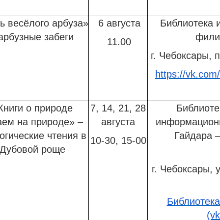
ь весёлого арбуза»
6 августа
Библиотека и
 арбузные забеги
фили
11.00
г. Чебоксары, п
https://vk.com
Книги о природе
7, 14, 21, 28
Библиоте
аем на природе» –
августа
информационн
огические чтения в
Гайдара 
10-30, 15-00
Дубовой роще
г. Чебоксары, у
Библиотека
(v