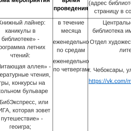
(адрес библиот
проведения
страницу в с
Книжный лайнер:
в течение
Центральн
каникулы в
месяца
библиотека им
библиотеке» -
еженедельно
Отдел художес
рограмма летних
по средам
лит
чтений:
еженедельно
Читающая аллея» -
по четвергам
г. Чебоксары, у
ературные чтения,
https://vk.com/
гры, конкурсы на
ольном бульваре
«БибЭкспресс, или
ГА, которая зовет
 путешествие» -
геоигра;