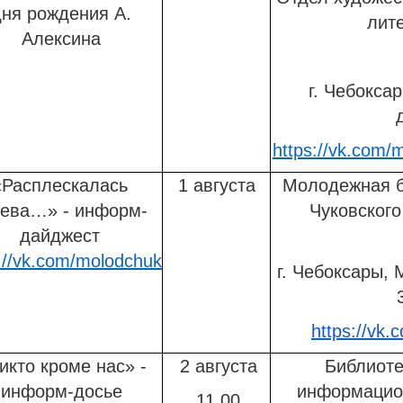
дня рождения А.
лит
Алексина
г. Чебоксары,
https://vk.com/
«Расплескалась
1 августа
Молодежная б
нева…» - информ-
Чуковског
дайджест
://vk.com/molodchuk
г. Чебоксары, 
https://vk
икто кроме нас» -
2 августа
Библиоте
информ-досье
информацио
11.00