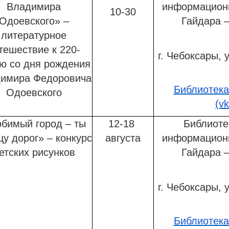
Владимира
информационн
10-30
Одоевского» –
Гайдара 
литературное
тешествие к 220-
г. Чебоксары, у
ю со дня рождения
имира Федоровича
Библиотека
Одоевского
(v
бимый город – ты
12-18
Библиоте
цу дорог» – конкурс
августа
информационн
етских рисунков
Гайдара 
г. Чебоксары, у
Библиотека