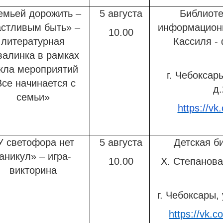
емьей дорожить –
5 августа
Библиоте
астливым быть» –
информационн
10.00
литературная
Кассиля -
валинка в рамках
кла мероприятий
г. Чебоксар
Все начинается с
д.
семьи»
https://vk
У светофора нет
5 августа
Детская б
аникул» – игра-
10.00
Х. Степанов
викторина
г. Чебоксары, 
https://vk.c