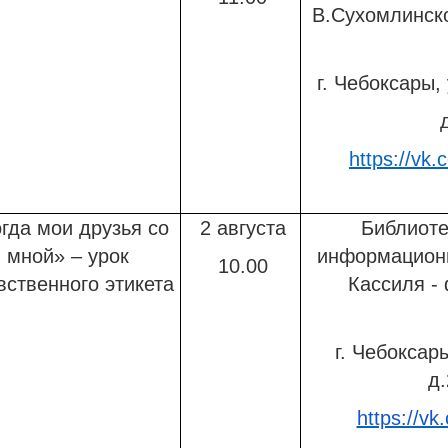
В.Сухомлинск
г. Чебоксары,
д
https://vk.c
гда мои друзья со
2 августа
Библиоте
мной» – урок
информационн
10.00
вственного этикета
Кассиля -
г. Чебоксар
д.
https://vk