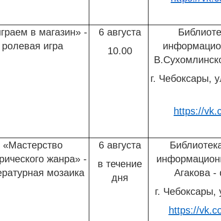
граем в магазин» -
6 августа
Библиоте
ролевая игра
информацио
10.00
В.Сухомлинск
г. Чебоксары, у
https://vk.c
«Мастерство
6 августа
Библиотека
рического жанра» -
информационн
в течение
ературная мозаика
Агакова 
дня
г. Чебоксары, 
https://vk.