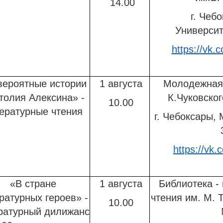
14.00
г. Чеб
Университе
https://vk.
вероятные истории
1 августа
Молодежная 
толия Алексина» -
К.Чуковско
10.00
ературные чтения
г. Чебоксары, 
https://vk
«В стране
1 августа
Библиотека -
ратурных героев» -
чтения им. М. 
10.00
ратурный дилижанс