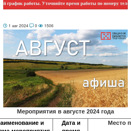
. Уточняйте время работы по номеру телефона или на сайте 
1 авг 2024
0
1506
Мероприятия в августе 2024 года
аименование и
Дата и
Место 
рма мероприятия
время