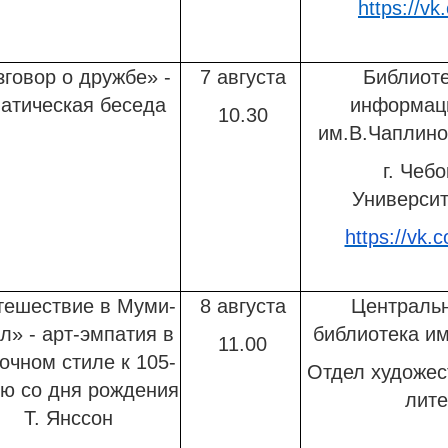
https://vk
зговор о дружбе» -
7 августа
Библиоте
атическая беседа
информац
10.30
им.В.Чаплино
г. Чеб
Университе
https://vk.
тешествие в Муми-
8 августа
Центральн
л» - арт-эмпатия в
библиотека им
11.00
очном стиле к 105-
Отдел художес
ю со дня рождения
лит
Т. Янссон