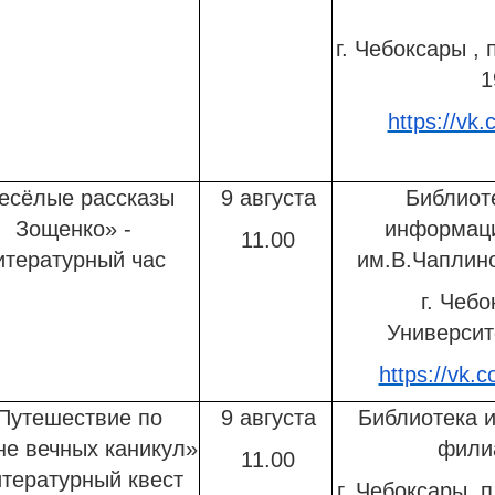
г. Чебоксары , 
1
https://vk.
есёлые рассказы
9 августа
Библиот
Зощенко» -
информац
11.00
итературный час
им.В.Чаплин
г. Чебо
Университе
https://vk.c
Путешествие по
9 августа
Библиотека и
не вечных каникул»
фили
11.00
итературный квест
г. Чебоксары, п