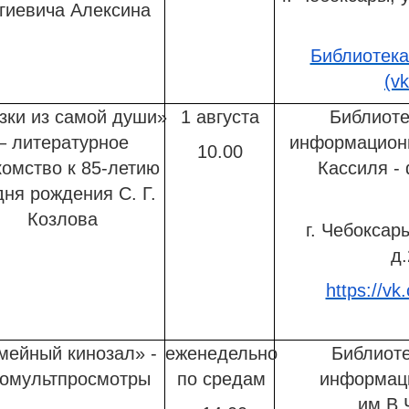
гиевича Алексина
Библиотека
(v
зки из самой души»
1 августа
Библиоте
– литературное
информационн
10.00
комство к 85-летию
Кассиля -
дня рождения С. Г.
Козлова
г. Чебоксар
д.
https://vk
мейный кинозал» -
еженедельно
Библиоте
номультпросмотры
по средам
информац
им.В.