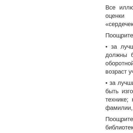
Все иллю
оценки 
«сердече
Поощрите
• за луч
должны 
оборотно
возраст у
• за лучш
быть изг
технике;
фамилии, 
Поощрите
библиотек