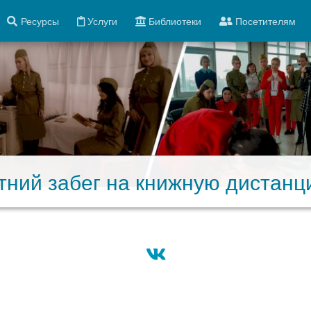
Ресурсы
Услуги
Библиотеки
Посетителям
тний забег на книжную дистанц