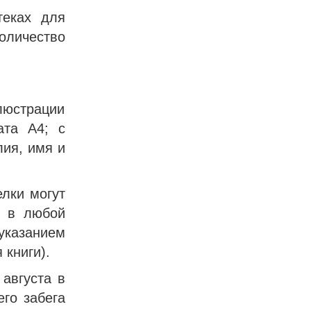
теках для
личество
люстрации
та А4; с
ия, имя и
елки могут
ы в любой
указанием
 книги).
августа в
его забега