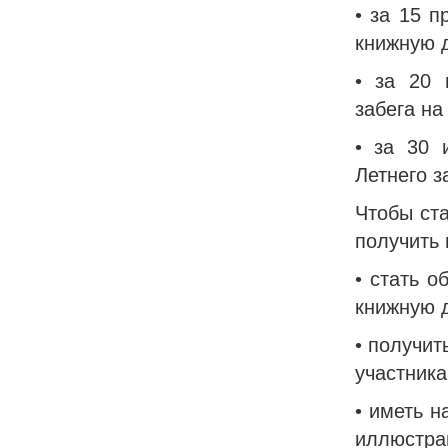
• за 15 п
книжную 
• за 20 
забега на
• за 30 
Летнего з
Чтобы ст
получить 
• стать 
книжную д
• получит
участника
• иметь 
иллюстрац