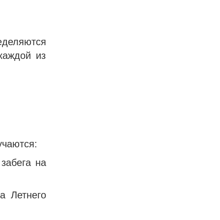
еделяются
каждой из
учаются:
забега на
а Летнего