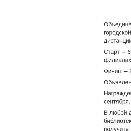
Объедин
городск
дистанци
Старт – 6
филиалах
Финиш – 2
Объявлени
Награжд
сентября.
В любой 
библиоте
получите 