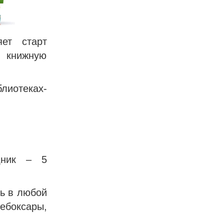
ет старт
 книжную
блиотеках-
дник – 5
ь в любой
ебоксары,