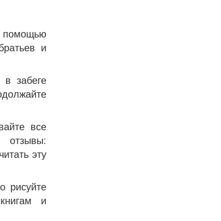
с помощью
братьев и
 в забеге
одолжайте
вайте все
 отзывы:
читать эту
о рисуйте
книгам и