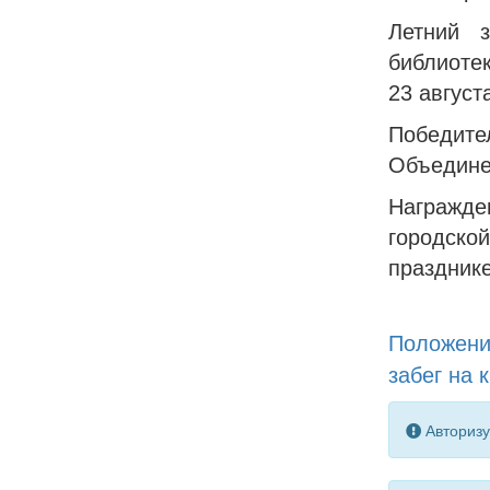
Летний 
библиоте
23 август
Победите
Объедине
Награжде
городско
праздник
Полож
ен
забег на 
Авторизу