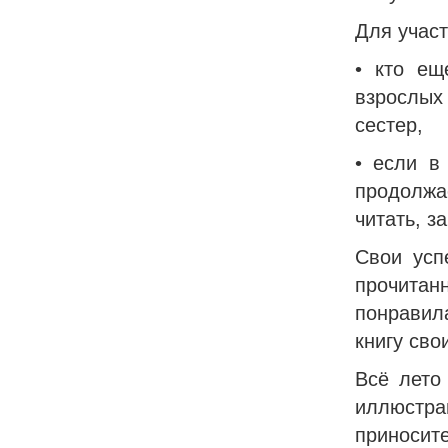
Для участ
• кто ещ
взрослых
сестер,
• если в
продолжа
читать, з
Свои усп
прочита
понравила
книгу сво
Всё лето
иллюстр
приносите