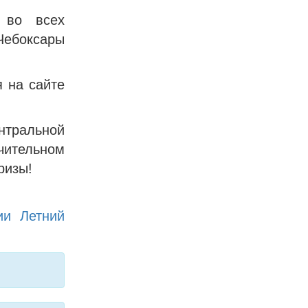
 во всех
Чебоксары
 на сайте
нтральной
чительном
ризы!
ии Летний