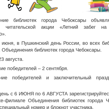
ение библиотек города Чебоксары объявля
ой читательской акции «Летний забег на
ю».
 июня, в Пушкинский день России, во всех би
 Объединения библиотек города Чебоксары.
3 августа.
е победителей – 2 сентября.
ение победителей и заключительный праз
день с 6 ИЮНЯ по 6 АВГУСТА зарегистрируйтес
ке-филиале Объединения библиотек города Ч
специальный номер и блокнот участника.