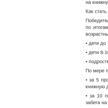
на книжн
Как стать
Победите
по итога
возрастны
• дети до
• дети 8-
• подрост
По мере 
• за 5 п
книжную 
• за 10 
забега на