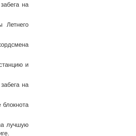
 забега на
ы Летнего
кордсмена
станцию и
забега на
е блокнота
за лучшую
ге.