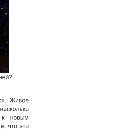
ией?
ся. Живое
есколько
 к новым
е, что это