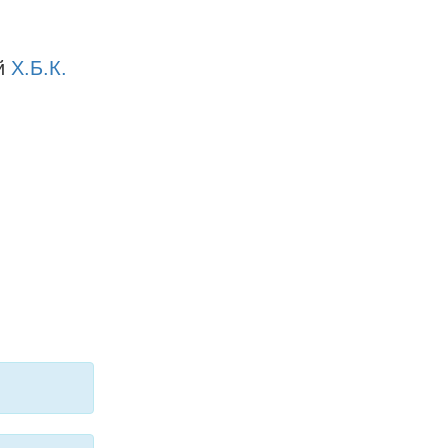
й
Х.Б.К.