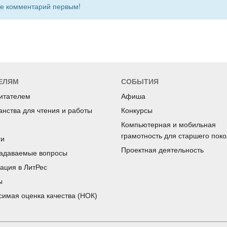
 комментарий первым!
ЕЛЯМ
СОБЫТИЯ
читателем
Афиша
анства для чтения и работы
Конкурсы
Компьютерная и мобильная
грамотность для старшего пок
ги
Проектная деятельность
задаваемые вопросы
рация в ЛитРес
ы
симая оценка качества (НОК)