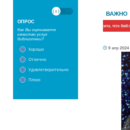
ВАЖНО
ОПРОС
Уважаемые читатели! Сообщаем, что библиотеки с 1 июн
Как Вы оцениваете
качество услуг
библиотеки?
9 апр 202
Хорошо
Отлично
Удовлетворительно
Плохо