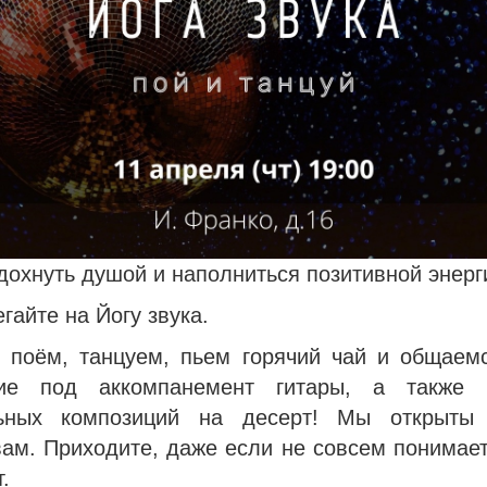
дохнуть душой и наполниться позитивной энерг
егайте на Йогу звука.
 поём, танцуем, пьем горячий чай и общаем
ние под аккомпанемент гитары, а также н
льных композиций на десерт! Мы открыты
ам. Приходите, даже если не совсем понимает
.