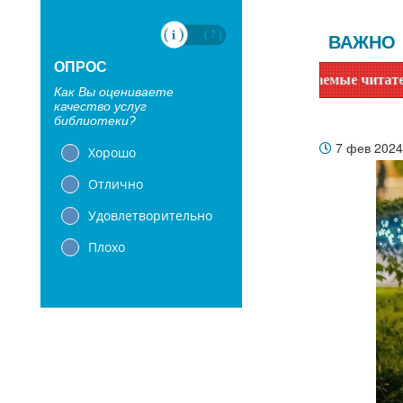
ВАЖНО
ОПРОС
Уважаемые читатели! Сообщаем
Как Вы оцениваете
качество услуг
библиотеки?
7 фев 202
Хорошо
Отлично
Удовлетворительно
Плохо