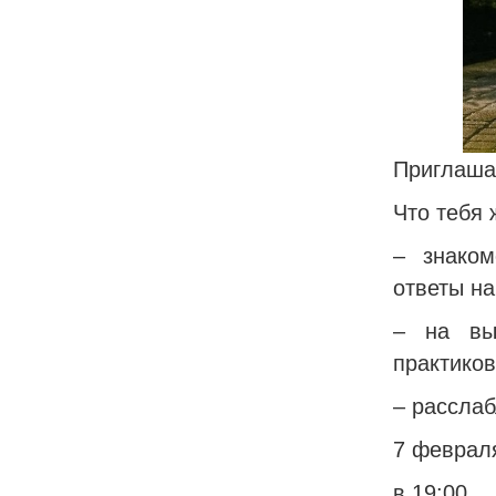
Приглашае
Что тебя 
– знаком
ответы на
– на вы
практиков
– рассла
7 феврал
в 19:00