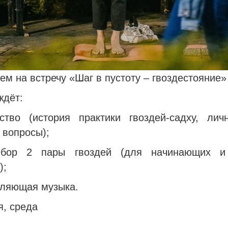
м на встречу «Шаг в пустоту – гвоздестояние»
ждёт:
ство (история практики гвоздей-садху, лич
 вопросы);
бор 2 пары гвоздей (для начинающих и
);
бляющая музыка.
я, среда