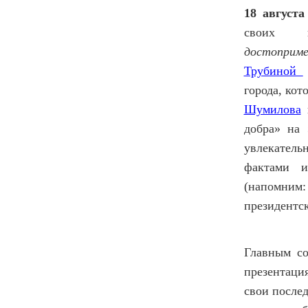
18 август
своих 
достоприм
Трубиной
города, ко
Шумилова
п
добра» на
увлекатель
фактами и
(напомним
президентск
Главным с
презентаци
свои после