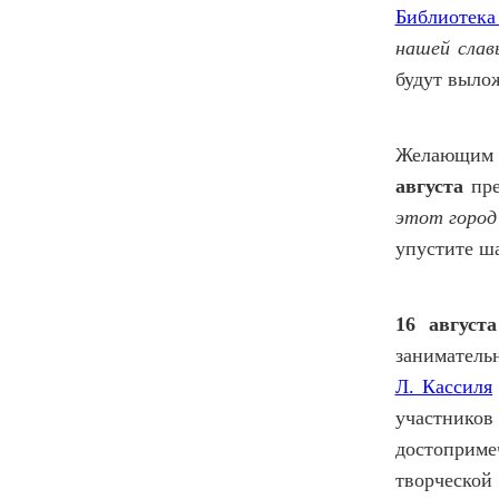
Библиотека
нашей сла
будут выло
Желающим 
августа
пре
этот город
упустите ша
16 августа
занимател
Л. Кассиля
участник
достопримеч
творческо