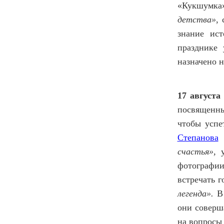
«Кукшумка
детства»
,
знание ис
празднике 
назначено н
17 августа
посвященн
чтобы успе
Степанова
о
счастья»,
фотографии
встречать 
легенда».
В
они соверш
на вопросы