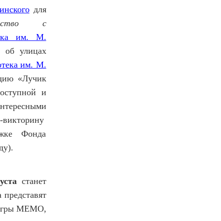
инского
для
комство с
ека им. М.
б улицах
тека им. М.
дию «Лучик
оступной и
интересными
-викторину
ржке Фонда
оду).
уста
станет
 представят
 игры МЕМО,