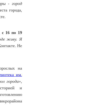
ары - город
ста города,
кте.
о
с 16 по 19
оде живу. Я
онтакте. Не
зрослых на
лиотека им.
ол города»,
сторией и
изготовлению
икрорайона