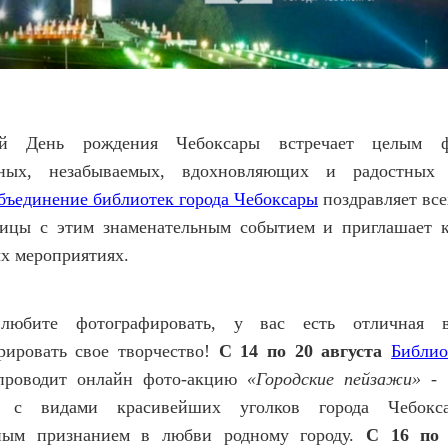
й День рождения Чебоксары встречает целым ф
нных, незабываемых, вдохновляющих и радостных 
бъединение библиотек города Чебоксары
поздравляет все
лицы с этим знаменательным событием и приглашает 
х мероприятиях.
юбите фотографировать, у вас есть отличная в
рировать свое творчество!
С 14 по 20 августа
Библио
роводит онлайн фото-акцию
«Городские пейзажи»
- 
в с видами красивейших уголков города Чебокс
ным признанием в любви родному городу.
С 16 по 