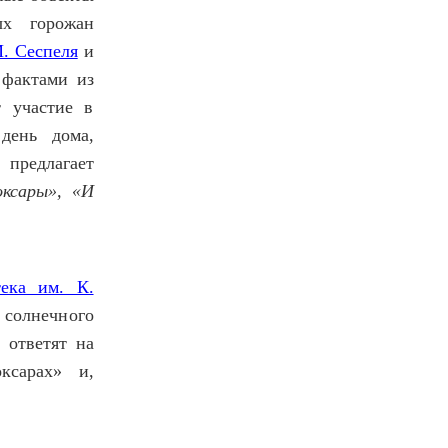
 горожан
. Сеспеля
и
 фактами из
т участие в
день дома,
предлагает
оксары», «И
тека им. К.
 солнечного
 ответят на
ксарах» и,