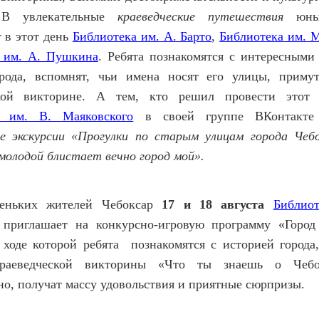
 В увлекательные
краеведческие путешествия
юных
 в этот день
Библиотека им. А. Барто
,
Библиотека им. М
 им. А. Пушкина
. Ребята познакомятся с интересными
рода, вспомнят, чьи имена носят его улицы, приму
ской викторине. А тем, кто решил провести этот 
а им. В. Маяковского
в своей группе ВКонтакте 
е экскурсии «Прогулки по старым улицам города Чеб
молодой блистает вечно город мой».
еньких жителей Чебоксар
17 и 18 августа
Библио
приглашает на конкурсно-игровую программу «Город
в ходе которой ребята познакомятся с историей города,
раеведческой викторины «Что ты знаешь о Чебо
но, получат массу удовольствия и приятные сюрпризы.