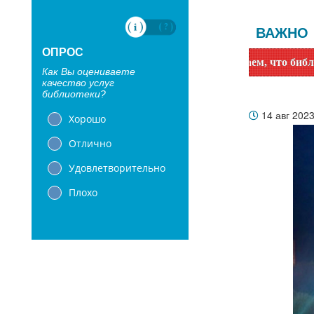
ВАЖНО
ОПРОС
важаемые читатели! Сообщаем, что библиотеки с 1 июня пере
Как Вы оцениваете
качество услуг
библиотеки?
14 авг 202
Хорошо
Отлично
Удовлетворительно
Плохо