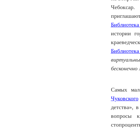
Чебоксар.
приглашают
Библиотека
истории го
краеведче
Библиотек
виртуальны
бесконечно 
Самых мал
Чуковского
детства», 
вопросы к
стопроцент