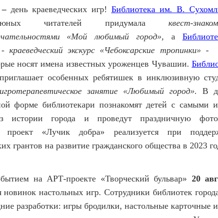
а –
день краеведческих игр!
Библиотека им. В. Сухомл
юных читателей придумала
квест-зна
ечательностями «Мой любимый город»,
а
Библиот
-
краеведческий экскурс «Чебоксарские тропинки»
- о
торые носят имена известных уроженцев Чувашии.
Библио
риглашает особенных ребятишек в инклюзивную сту
игротерапевтическое занятие «Любимый город».
В д
ной форме библиотекари познакомят детей с самыми 
з истории города и проведут праздничную фото
: проект «Лучик добра» реализуется при подде
их грантов на развитие гражданского общества в 2023 г
обытием на АРТ-проекте «Творческий бульвар»
20 авг
я новинок настольных игр. Сотрудники библиотек города
дние разработки: игры бродилки, настольные карточные