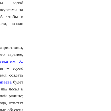
ры – город
нкурсами на
 А чтобы в
ели, начало
оприятиями,
о заранее,
тека им. Х.
ры – город
емя создать
апаева
будет
 ты песня и
лой родине;
да, ответят
ные объекты