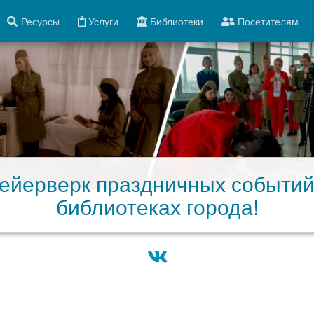
Ресурсы
Услуги
Библиотеки
Посетителям
ейерверк праздничных событий
библиотеках города!