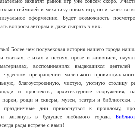
бязательно захватят рынок игр уже совсем скоро. Участ
только геймплей и механику новых игр, но и качество 
изуальное оформление. Будет возможность посмотр
ать вопросы авторам и даже сыграть в них.
зья! Более чем полувековая история нашего города наш
 и сказках, стихах и песнях, прозе и живописи, научн
материалах, воспоминаниях выдающихся деятелей
 чудесном превращении маленького провинциальног
льную, благоустроенную, чистую, уютную столицу р
ощади и проспекты, архитектурные сооружения, п
 парки, рощи и скверы, музеи, театры и библиотеки.
 праздничные дни прикоснуться к прошлому, проч
 и заглянуть в будущее любимого города.
Библио
сегда рады встрече с вами!