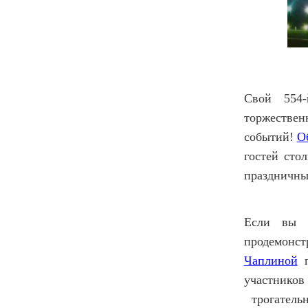
Свой 554-
торжестве
событий!
О
гостей сто
праздничны
Если вы л
продемонст
Чаплиной
п
участнико
трогатель