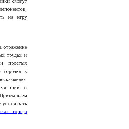
ники смогут
компонентов,
еть на игру
ла отражение
ых трудах и
 и простых
о городка в
ассказывают
амятники и
 Приглашаем
увствовать
теки города