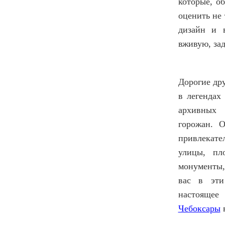
которые, о
оценить не 
дизайн и в
вживую, зад
Дорогие дру
в легендах
архивных 
горожан. О
привлекате
улицы, пл
монументы,
вас в эти
настоящее
Чебоксары
в