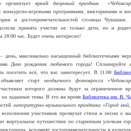
» организует яркий
дворовый праздник «Чебокса
 с конкурсно-игровыми программами, викторинами и ко
тории и достопримечательностей столицы Чувашии.
успели принять участие не только дети, но и родит
а 18:00 час. Будет очень интересно!
– день, максимально насыщенный библиотечными мер
ыми Дню рождения любимого города! Спланируйте ег
ть посетить всё, что вас заинтересует. В 11:00
Библио
бъявляет старт необычного
фотокросса «Чебокса
участники которого
должны будут за ограниченное вр
 на заданные темы. В это же время
Библиотека им. В. Ч
гостей
литературно-музыкального праздника «Город мой,
 исполнении участников прозвучат стихи и песни о ма
ат виртуальное путешествие по старинным улочкам горо
 викторины, вспомнят достопримечательности и культур