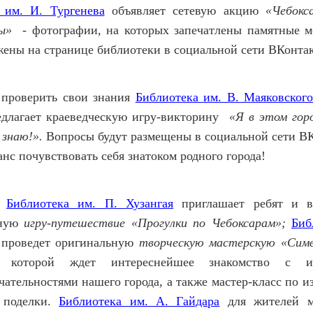
 им. И. Тургенева
объявляет сетевую акцию
«Чебокс
вы» -
фотографии, на которых
запечатлены памятные ме
жены на странице библиотеки в социальной сети ВКонта
проверить свои знания
Библиотека им. В. Маяковског
длагает краеведческую игру-викторину
«Я в этом гор
 знаю!».
Вопросы будут размещены в социальной сети ВК
нс почувствовать себя знатоком родного города!
Библиотека им. П. Хузангая
приглашает ребят и в
ьную
игру-путешествие «Прогулки по Чебоксарам»;
Биб
проведет оригинальную
творческую мастерскую «Симв
ов которой ждет интереснейшее знакомство с и
ательностями нашего города, а также мастер-класс по 
й поделки.
Библиотека им. А. Гайдара
для жителей м