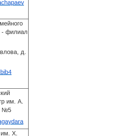
kachapaev
емейного
 - филиал
влова, д.
dbib4
ский
р им. А.
л №5
kagaydara
им. Х.