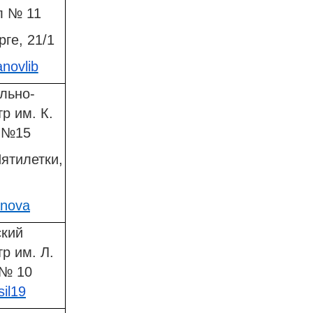
л № 11
рге, 21/1
anovlib
льно-
р им. К.
 №15
Пятилетки,
anova
ский
р им. Л.
 № 10
sil19