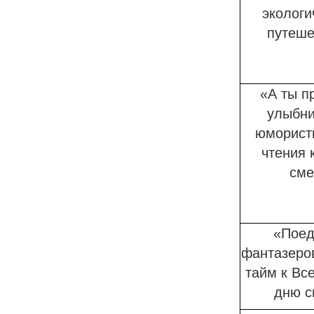
экологи
путеше
«А ты п
улыбни
юморист
чтения 
сме
«Поед
фантазеров
тайм к Вс
дню с