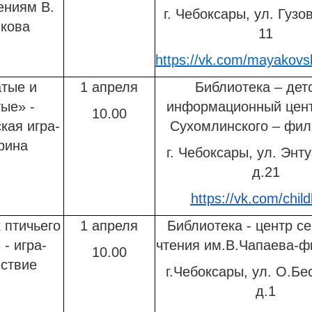
ениям В.
г. Чебоксары, ул. Гузов
кова
11
https://vk.com/mayakovsk
тые и
1 апреля
Библиотека – дет
ые» -
информационный цент
10.00
кая игра-
Сухомлинского – фи
рина
г. Чебоксары, ул. Энт
д.21
https://vk.com/childl
 птичьего
1 апреля
Библиотека - центр с
 - игра-
чтения им.В.Чапаева-
10.00
ствие
г.Чебоксары, ул. О.Бе
д.1