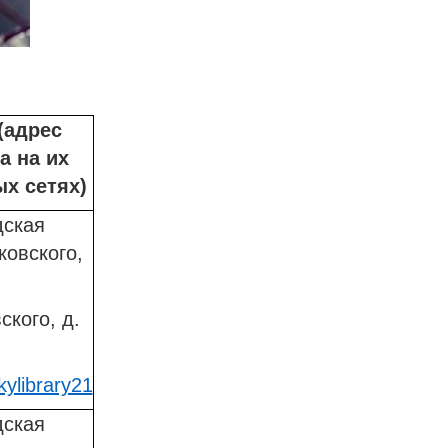
(адрес
а на их
х сетях)
дская
ковского,
ского, д.
ylibrary21
дская