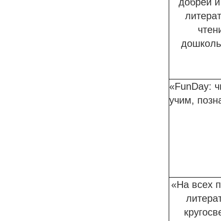
добрей и
литера
чтен
дошколь
«FunDay: ч
учим, позн
«На всех п
литера
кругосв