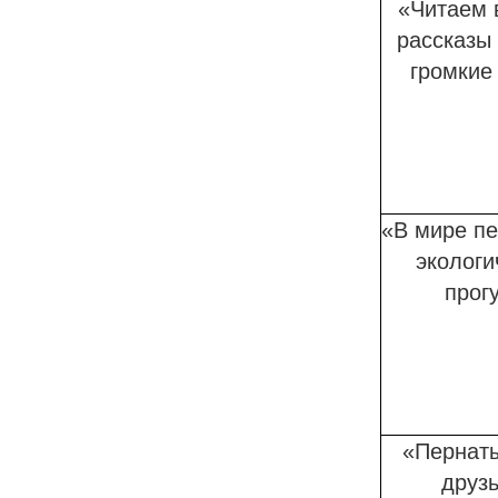
«Читаем 
рассказы 
громкие
«В мире пе
экологи
прог
«Пернат
друзь