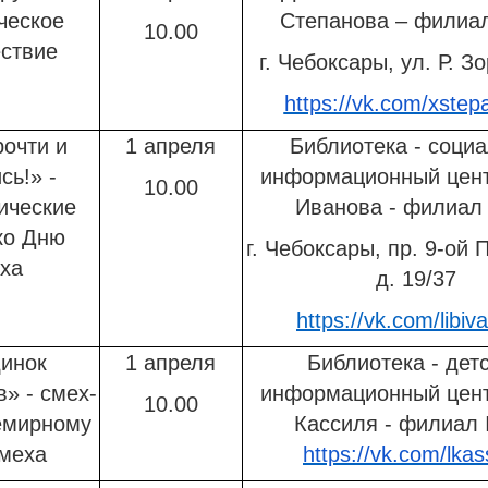
ческое
Степанова – филиа
10.00
ствие
г. Чебоксары, ул. Р. Зо
https://vk.com/xstep
рочти и
1 апреля
Библиотека - социа
сь!» -
информационный цент
10.00
ические
Иванова - филиал
ко Дню
г. Чебоксары, пр. 9-ой 
ха
д. 19/37
https://vk.com/libiv
инок
1 апреля
Библиотека - дет
» - смех-
информационный цент
10.00
емирному
Кассиля - филиал
меха
https://vk.com/lkas