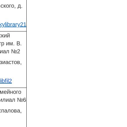
ского, д.
ylibrary21
ский
р им. В.
лиал №2
узиастов,
ibfil2
емейного
филиал №6
спалова,