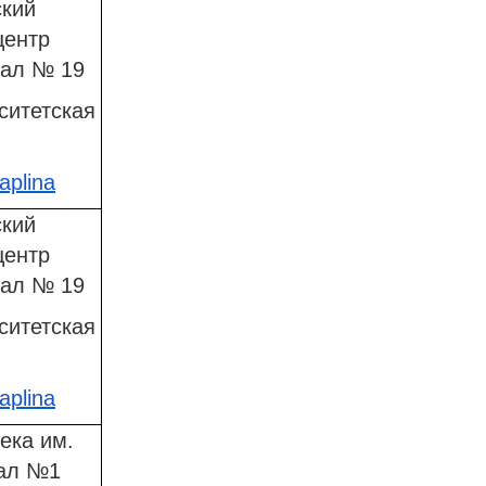
ский
центр
иал № 19
ситетская
aplina
ский
центр
иал № 19
ситетская
aplina
ека им.
иал №1