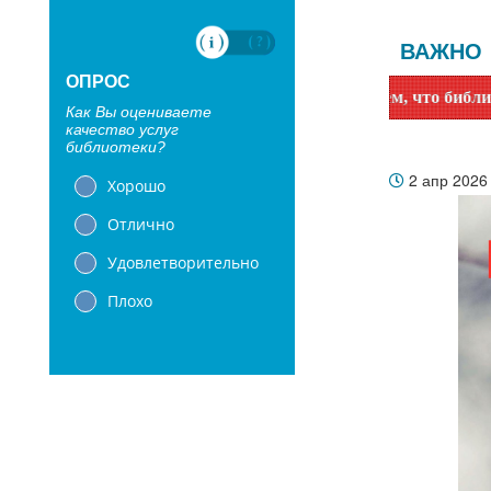
ВАЖНО
ОПРОС
емые читатели! Сообщаем, что библиотеки с 1 июня переходя
Как Вы оцениваете
качество услуг
библиотеки?
2 апр 202
Хорошо
Отлично
Удовлетворительно
Плохо