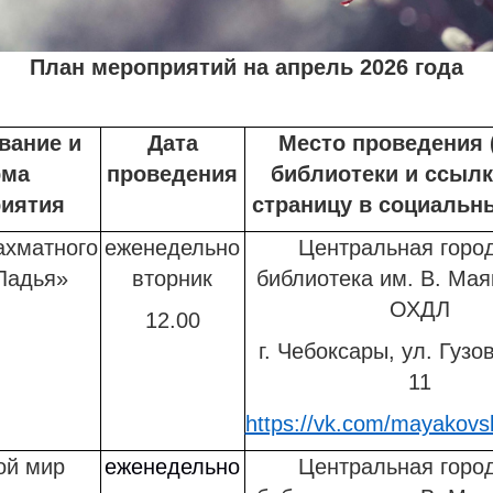
План мероприятий на апрель 2026 года
вание и
Дата
Место проведения 
ма
проведения
библиотеки и ссылк
иятия
страницу в социальны
ахматного
еженедельно
Центральная горо
Ладья»
вторник
библиотека им. В. Мая
ОХДЛ
12.00
г. Чебоксары, ул. Гузов
11
https://vk.com/mayakovsk
ой мир
еженедельно
Центральная горо