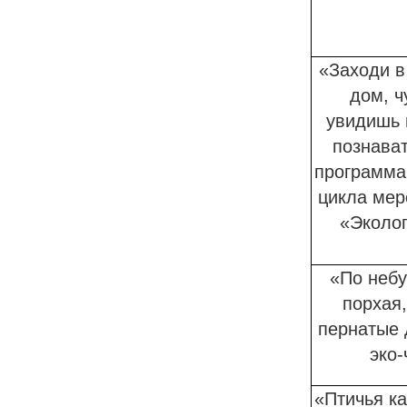
«Заходи в
дом, ч
увидишь 
познава
программа
цикла мер
«Эколог
«По небу
порхая,
пернатые 
эко-
«Птичья ка