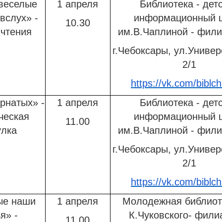
веселые
1 апреля
Библиотека - дет
вслух» -
информационный 
10.30
 чтения
им.В.Чаплиной - фил
г.Чебоксары, ул.Универ
2/1
https://vk.com/biblch
рнатых» -
1 апреля
Библиотека - дет
ческая
информационный 
11.00
улка
им.В.Чаплиной - фил
г.Чебоксары, ул.Универ
2/1
https://vk.com/biblch
ые наши
1 апреля
Молодежная библиот
я» -
К.Чуковского- фил
11.00