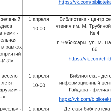
https://vk.com/bibliote
 зеленый
1 апреля
Библиотека - центр с
удеса
чтения им. М. Трубиной
10.00
в нем» -
№ 4
тельная
г. Чебоксары, ул. М. Па
 в рамках
66
оприятий
https://vk.com/chil
-И-Я».
 весело
1 апреля
Библиотека - дет
 летят
информационный цент
10-00
друзья» -
Гайдара - филиа
час
https://vk.com/bibliote
русель» -
1 апреля
Детская библиотека 