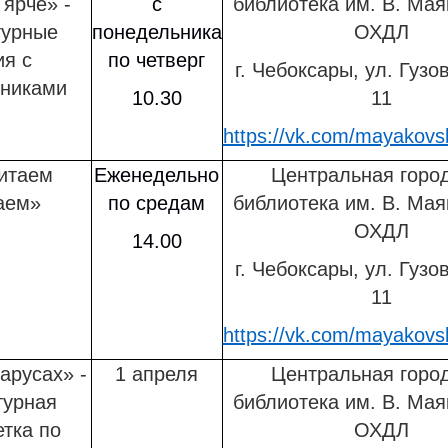
 ярче» -
с
библиотека им. В. Мая
турные
понедельника
ОХДЛ
ия с
по четверг
г. Чебоксары, ул. Гузов
никами
10.30
11
https://vk.com/mayakovsk
итаем
Еженедельно
Центральная горо
аем»
по средам
библиотека им. В. Мая
ОХДЛ
14.00
г. Чебоксары, ул. Гузов
11
https://vk.com/mayakovsk
арусах» -
1 апреля
Центральная горо
турная
библиотека им. В. Мая
етка по
ОХДЛ