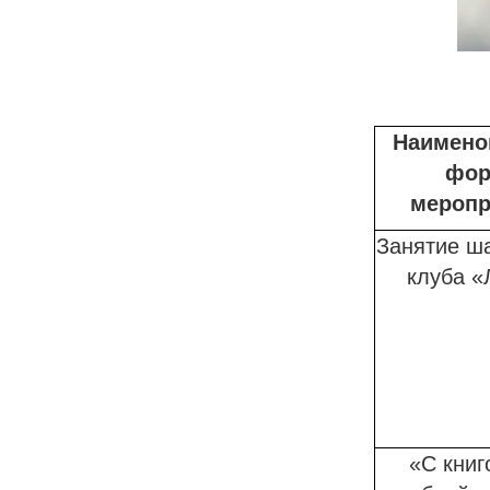
Наимено
фор
меропр
Занятие ш
клуба «
«С книг