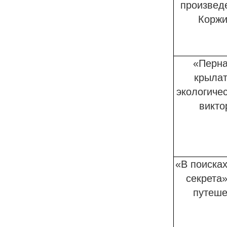
произвед
Коржи
«Перна
крылат
экологичес
викто
«В поисках
секрета»
путеше