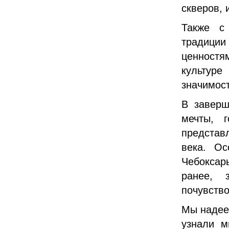
скверов, 
Также с
традици
ценностя
культуре
значимост
В заверш
мечты, 
представ
века. Ос
Чебоксар
ранее, 
почувство
Мы надеем
узнали м