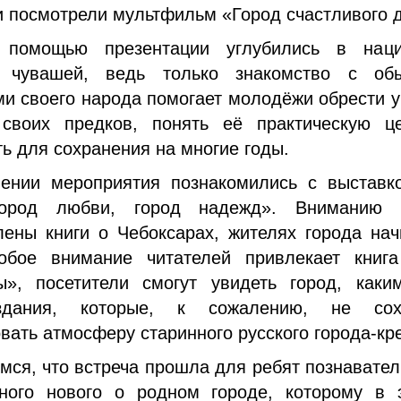
и посмотрели мультфильм «Город счастливого д
 помощью презентации углубились в наци
и чувашей, ведь только знакомство с об
ми своего народа помогает молодёжи обрести у
 своих предков, понять её практическую ц
ь для сохранения на многие годы.
ении мероприятия познакомились с выставк
город любви, город надежд». Вниманию ч
лены книги о Чебоксарах, жителях города нач
обое внимание читателей привлекает книг
ы», посетители смогут увидеть город, как
здания, которые, к сожалению, не сохр
вать атмосферу старинного русского города-кр
ся, что встреча прошла для ребят познавател
ного нового о родном городе, которому в 