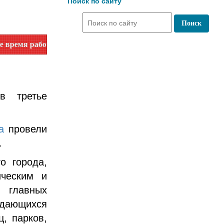
Поиск по сайту
оты по номеру телефона или на сайте в разделе "Библиотеки
в третье
на
провели
.
о города,
ическим и
 главных
ыдающихся
, парков,