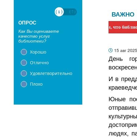
ВАЖНО
ОПРОС
Уважаемые читатели! Сообщаем, что библиотеки с 1 июн
Как Вы оцениваете
качество услуг
библиотеки?
15 авг 202
Хорошо
День го
Отлично
воскресен
Удовлетворительно
И в пред
Плохо
краеведче
Юные пос
отправив
культур
достопри
людях, п