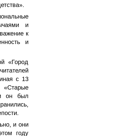
етства».
ональные
ычаями и
важение к
енность и
ой «Город
итателей
иная с 13
а «Старые
им он был
анились,
епости.
ьно, и они
этом году