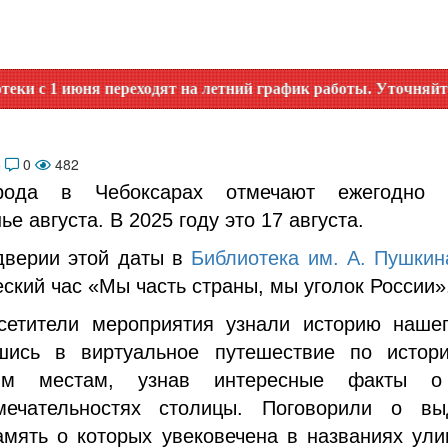
я переходят на летний график работы. Уточняйте время раб
5
0
482
рода в Чебоксарах отмечают ежегодно 
ье августа. В 2025 году это 17 августа.
дверии этой даты в
Библиотека им. А. Пушки
ский час «Мы часть страны, мы уголок России»
етители мероприятия узнали историю нашег
шись в виртуальное путешествие по истор
ным местам, узнав интересные факты о
мечательностях столицы. Поговорили о в
амять о которых увековечена в названиях улиц